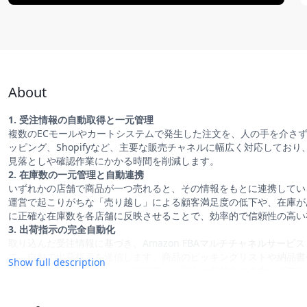
About
1. 受注情報の自動取得と一元管理
複数のECモールやカートシステムで発生した注文を、人の手を介さずに自
ッピング、Shopifyなど、主要な販売チャネルに幅広く対応して
見落としや確認作業にかかる時間を削減します。
2. 在庫数の一元管理と自動連携
いずれかの店舗で商品が一つ売れると、その情報をもとに連携してい
運営で起こりがちな「売り越し」による顧客満足度の低下や、在庫が
に正確な在庫数を各店舗に反映させることで、効率的で信頼性の高い
3. 出荷指示の完全自動化
取り込んだ受注情報に基づき、Amazon FBAマルチチャネルサービス
て、自動で出荷指示を送信します。商品のピッキングリストや納品書
Show full description
るため、事業者は物理的な出荷作業から完全に解放されます。ギフト
し、正確に倉庫へ伝達します。
4. 出荷完了報告の自動化