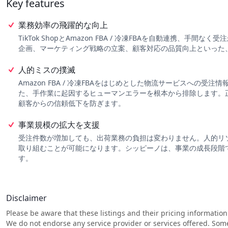
Key features
物流倉庫での出荷が完了すると、配送会社の伝票番号（追跡番号）を
の情報を各ECモールやカートの管理システムへ即座に書き戻し、購
のステータス更新や顧客への連絡といった作業が不要になり、購入者
業務効率の飛躍的な向上
TikTok ShopとAmazon FBA / 冷凍FBAを自動連携
企画、マーケティング戦略の立案、顧客対応の品質向上といった
人的ミスの撲滅
Amazon FBA / 冷凍FBAをはじめとした物流サービスへの
た、手作業に起因するヒューマンエラーを根本から排除します。
顧客からの信頼低下を防ぎます。
事業規模の拡大を支援
受注件数が増加しても、出荷業務の負担は変わりません。人的リ
取り組むことが可能になります。シッピーノは、事業の成長段階
す。
Disclaimer
Please be aware that these listings and their pricing information
We do not endorse any service provider or services offered. Som